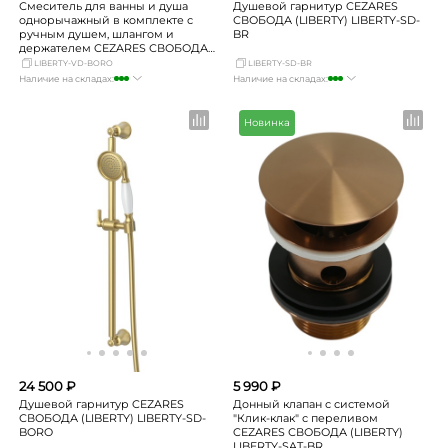
Смеситель для ванны и душа
Душевой гарнитур CEZARES
однорычажный в комплекте с
СВОБОДА (LIBERTY) LIBERTY-SD-
ручным душем, шлангом и
BR
держателем CEZARES СВОБОДА
(LIBERTY) LIBERTY-VD-BORO
LIBERTY-VD-BORO
LIBERTY-SD-BR
Наличие на складах:
Наличие на складах:
Москва
много
Москва
много
СПБ
Нет в наличии
СПБ
мало
Новинка
Краснодар
мало
Краснодар
мало
Новосибирск
Нет в наличии
Новосибирск
Нет в наличии
Екатеринбург
Нет в наличии
Екатеринбург
Нет в наличии
Самара
мало
Самара
Нет в наличии
24 500 ₽
5 990 ₽
Душевой гарнитур CEZARES
Донный клапан с системой
СВОБОДА (LIBERTY) LIBERTY-SD-
"Клик-клак" с переливом
BORO
CEZARES СВОБОДА (LIBERTY)
LIBERTY-SAT-BR