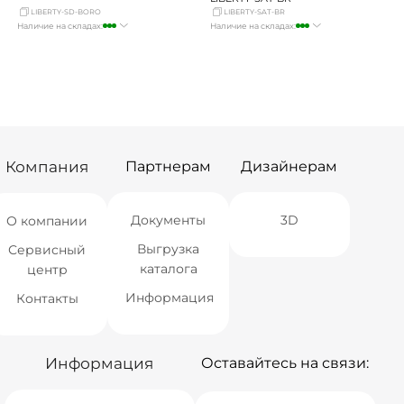
LIBERTY-SD-BORO
LIBERTY-SAT-BR
Наличие на складах:
Наличие на складах:
Москва
много
Москва
много
СПБ
мало
СПБ
мало
Краснодар
мало
Краснодар
достаточно
Новосибирск
Нет в наличии
Новосибирск
мало
Екатеринбург
Нет в наличии
Екатеринбург
мало
Самара
Нет в наличии
Самара
мало
Компания
Партнерам
Дизайнерам
Документы
3D
О компании
Выгрузка
Сервисный
каталога
центр
Информация
Контакты
Информация
Оставайтесь на связи: