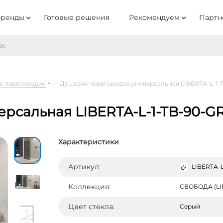
Бренды
Готовые решения
Рекомендуем
Партн
е перегородки
-
Душевая перегородка универсальная LIBERTA-L-1-
рсальная LIBERTA-L-1-TB-90-GR
Характеристики
Артикул:
LIBERTA-L
Коллекция:
СВОБОДА (LI
Цвет стекла:
Серый