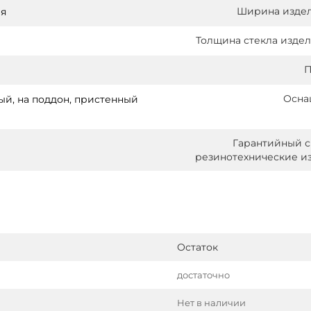
Ширина издел
ая
Толщина стекла издел
П
Осна
й, на поддон, пристенный
Гарантийный с
резинотехнические и
Остаток
достаточно
Нет в наличии