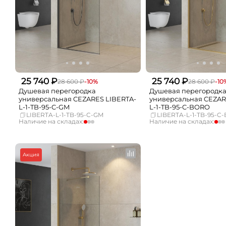
25 740 ₽
25 740 ₽
28 600 ₽
-10%
28 600 ₽
-10
Душевая перегородка
Душевая перегородк
универсальная CEZARES LIBERTA-
универсальная CEZAR
L-1-TB-95-C-GM
L-1-TB-95-C-BORO
LIBERTA-L-1-TB-95-C-GM
LIBERTA-L-1-TB-95-C
Наличие на складах:
Наличие на складах:
Москва
мало
Москва
СПБ
Нет в наличии
СПБ
Краснодар
Нет в наличии
Краснодар
Акция
Новосибирск
Нет в наличии
Новосибирск
Екатеринбург
Нет в наличии
Екатеринбург
Самара
Нет в наличии
Самара