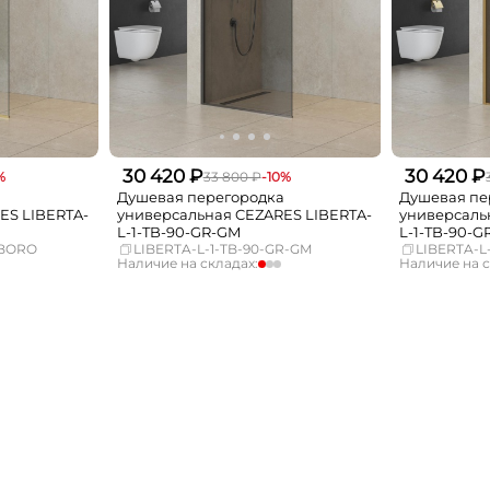
30 420 ₽
30 420 ₽
%
33 800 ₽
-10%
а
Душевая перегородка
Душевая пе
ES LIBERTA-
универсальная CEZARES LIBERTA-
универсаль
L-1-TB-90-GR-GM
L-1-TB-90-
-BORO
LIBERTA-L-1-TB-90-GR-GM
LIBERTA-L
Наличие на складах:
Наличие на с
мало
Москва
мало
Москва
Нет в наличии
СПБ
Нет в наличии
СПБ
Нет в наличии
Краснодар
Нет в наличии
Краснодар
Нет в наличии
Новосибирск
Нет в наличии
Новосибирск
Нет в наличии
Екатеринбург
Нет в наличии
Екатеринбург
Нет в наличии
Самара
Нет в наличии
Самара