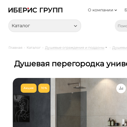
О компании
Каталог
Главная
-
Каталог
-
Душевые ограждения и поддоны
-
Душевы
Душевая перегородка униве
Акция
10%