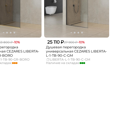
25 110 ₽
33 800 ₽
-10%
27 900 ₽
-10%
регородка
Душевая перегородка
ная CEZARES LIBERTA-
универсальная CEZARES LIBERTA-
GR-BORO
L-1-TB-90-C-GM
-1-TB-90-GR-BORO
LIBERTA-L-1-TB-90-C-GM
кладах:
Наличие на складах:
мало
Москва
достаточно
Нет в наличии
СПБ
Нет в наличии
мало
Краснодар
Нет в наличии
Нет в наличии
Новосибирск
Нет в наличии
Нет в наличии
Екатеринбург
мало
Нет в наличии
Самара
Нет в наличии