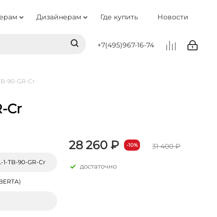
ерам
Дизайнерам
Где купить
Новости
+7(495)967-16-74
TB-90-GR-Cr
-Cr
28 260 ₽
31 400 ₽
-10%
-1-TB-90-GR-Cr
достаточно
BERTA)