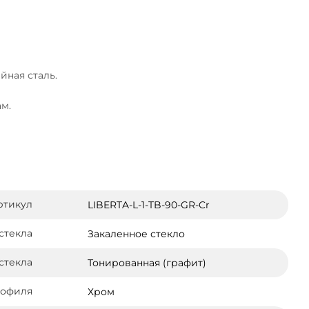
йная сталь.
ам.
ртикул
LIBERTA-L-1-TB-90-GR-Cr
стекла
Закаленное стекло
стекла
Тонированная (графит)
рофиля
Хром