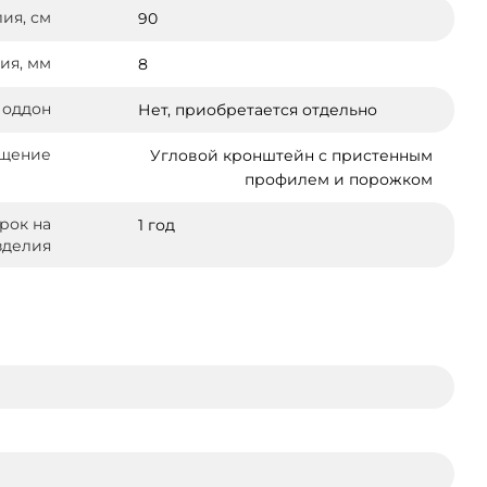
ия, см
90
ия, мм
8
оддон
Нет, приобретается отдельно
щение
Угловой кронштейн с пристенным
профилем и порожком
рок на
1 год
зделия