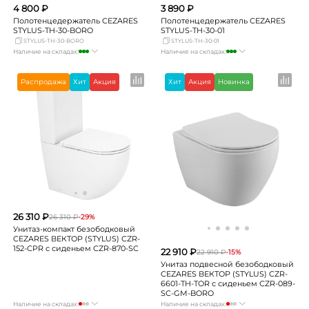
4 800 ₽
3 890 ₽
Полотенцедержатель CEZARES
Полотенцедержатель CEZARES
STYLUS-TH-30-BORO
STYLUS-TH-30-01
STYLUS-TH-30-BORO
STYLUS-TH-30-01
Наличие на складах:
Наличие на складах:
Москва
много
Москва
много
СПБ
мало
СПБ
мало
Распродажа
Хит
Акция
Хит
Акция
Новинка
Краснодар
мало
Краснодар
мало
Новосибирск
мало
Новосибирск
Нет в наличии
Екатеринбург
Нет в наличии
Екатеринбург
Нет в наличии
Самара
Нет в наличии
Самара
Нет в наличии
26 310 ₽
26 310 ₽
-29%
Унитаз-компакт безободковый
CEZARES ВЕКТОР (STYLUS) CZR-
152-CPR с сиденьем CZR-870-SC
22 910 ₽
22 910 ₽
-15%
Унитаз подвесной безободковый
CEZARES ВЕКТОР (STYLUS) CZR-
6601-TH-TOR с сиденьем СZR-089-
SC-GM-BORO
Наличие на складах:
Наличие на складах: