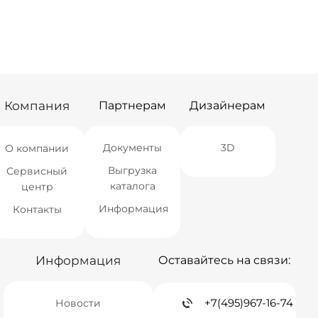
Москва
Нет в наличии
Москва
Нет в наличии
СПБ
мало
СПБ
Нет в наличии
Краснодар
Нет в наличии
Краснодар
Нет в наличии
Новосибирск
Нет в наличии
Новосибирск
мало
Екатеринбург
Нет в наличии
Екатеринбург
Нет в наличии
Самара
Нет в наличии
Самара
Нет в наличии
Компания
Партнерам
Дизайнерам
Документы
3D
О компании
Выгрузка
Сервисный
каталога
центр
Информация
Контакты
Информация
Оставайтесь на связи:
+7(495)967-16-74
Новости