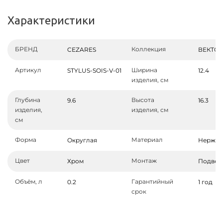
Характеристики
БРЕНД
Коллекция
CEZARES
ВЕКТОР
Артикул
Ширина
STYLUS-SOIS-V-01
12.4
изделия, см
Глубина
Высота
9.6
16.3
изделия,
изделия, см
см
Форма
Материал
Округлая
Нержаве
Цвет
Монтаж
Хром
Подвес
Объём, л
Гарантийный
0.2
1 год
срок