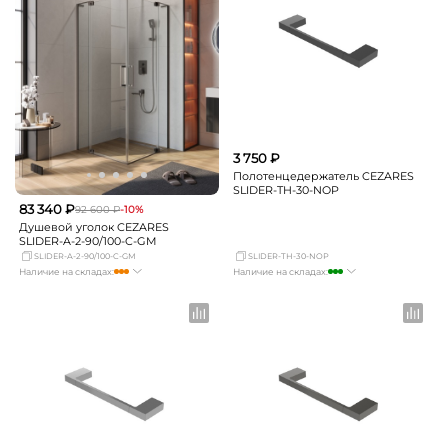
3 750 ₽
Полотенцедержатель CEZARES
SLIDER-TH-30-NOP
83 340 ₽
92 600 ₽
-10%
Душевой уголок CEZARES
SLIDER-A-2-90/100-C-GM
SLIDER-A-2-90/100-C-GM
SLIDER-TH-30-NOP
Наличие на складах:
Наличие на складах:
Москва
достаточно
Москва
много
СПБ
Нет в наличии
СПБ
мало
Краснодар
Нет в наличии
Краснодар
мало
Новосибирск
Нет в наличии
Новосибирск
Нет в наличии
Екатеринбург
Нет в наличии
Екатеринбург
Нет в наличии
Самара
Нет в наличии
Самара
Нет в наличии