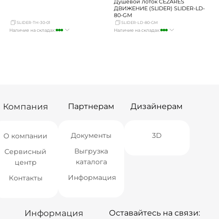
Душевой лоток CEZARES
ДВИЖЕНИЕ (SLIDER) SLIDER-LD-
80-GM
SLIDER-TH-30-01
SLIDER-LD-80-GM
Наличие на складах:
Наличие на складах:
Москва
много
Москва
достаточно
СПБ
мало
СПБ
мало
Краснодар
мало
Краснодар
достаточно
Новосибирск
Нет в наличии
Новосибирск
Нет в наличии
Екатеринбург
Нет в наличии
Екатеринбург
Нет в наличии
Самара
Нет в наличии
Самара
Нет в наличии
Компания
Партнерам
Дизайнерам
Документы
3D
О компании
Выгрузка
Сервисный
каталога
центр
Информация
Контакты
Информация
Оставайтесь на связи: