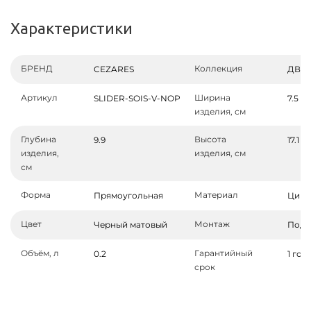
Характеристики
БРЕНД
Коллекция
CEZARES
ДВИЖ
Артикул
Ширина
SLIDER-SOIS-V-NOP
7.5
изделия, см
Глубина
Высота
9.9
17.1
изделия,
изделия, см
см
Форма
Материал
Прямоугольная
Цинк
Цвет
Монтаж
Черный матовый
Подв
Объём, л
Гарантийный
0.2
1 год
срок